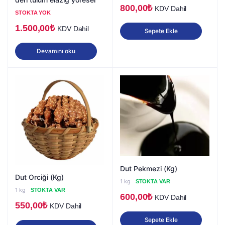
800,00
₺
KDV Dahil
STOKTA YOK
1.500,00
₺
KDV Dahil
Sepete Ekle
Devamını oku
Dut Pekmezi (Kg)
Dut Orciği (Kg)
1 kg
STOKTA VAR
1 kg
STOKTA VAR
600,00
₺
KDV Dahil
550,00
₺
KDV Dahil
Sepete Ekle