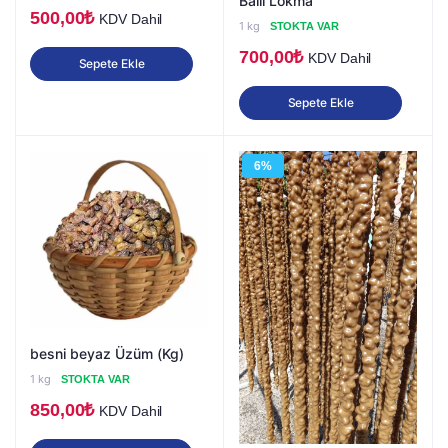
Ballı Lokma
500,00
₺
KDV Dahil
1 kg
STOKTA VAR
700,00
₺
KDV Dahil
Sepete Ekle
Sepete Ekle
6%
besni beyaz Üzüm (Kg)
1 kg
STOKTA VAR
850,00
₺
KDV Dahil