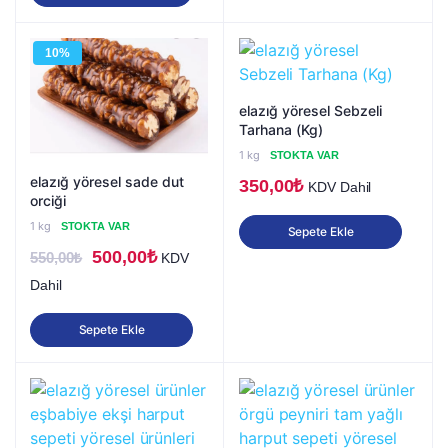
10%
elazığ yöresel Sebzeli
Tarhana (Kg)
1 kg
STOKTA VAR
elazığ yöresel sade dut
350,00
₺
KDV Dahil
orciği
1 kg
STOKTA VAR
Sepete Ekle
Orijinal
Şu
500,00
₺
550,00
₺
KDV
fiyat:
andaki
Dahil
550,00₺.
fiyat:
Sepete Ekle
500,00₺.