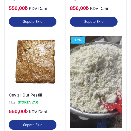
550,00
₺
850,00
₺
KDV Dahil
KDV Dahil
Sepete Ekle
Sepete Ekle
12%
Cevizli Dut Pestili
1 kg
STOKTA VAR
550,00
₺
KDV Dahil
Sepete Ekle