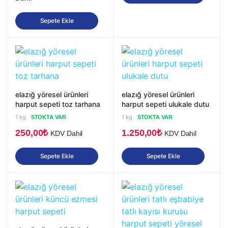
950,00₺.
fiyat:
Sepete Ekle
900,00₺.
elazığ yöresel ürünleri
elazığ yöresel ürünleri
harput sepeti toz tarhana
harput sepeti ulukale dutu
1 kg
1 kg
STOKTA VAR
STOKTA VAR
250,00
₺
1.250,00
₺
KDV Dahil
KDV Dahil
Sepete Ekle
Sepete Ekle