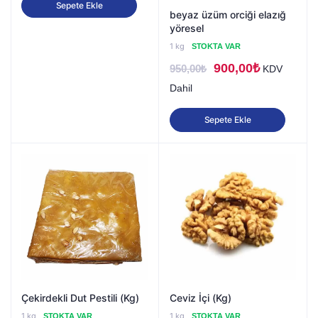
Sepete Ekle
beyaz üzüm orciği elazığ
yöresel
1 kg
STOKTA VAR
Orijinal
Şu
900,00
₺
950,00
₺
KDV
fiyat:
andaki
Dahil
950,00₺.
fiyat:
Sepete Ekle
900,00₺.
Çekirdekli Dut Pestili (Kg)
Ceviz İçi (Kg)
1 kg
1 kg
STOKTA VAR
STOKTA VAR