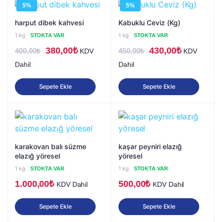
5%
5%
harput dibek kahvesi
Kabuklu Ceviz (Kg)
1 kg
1 kg
STOKTA VAR
STOKTA VAR
Orijinal
Şu
Orijinal
Şu
380,00
₺
430,00
₺
400,00
₺
450,00
₺
KDV
KDV
fiyat:
andaki
fiyat:
andaki
Dahil
Dahil
400,00₺.
fiyat:
450,00₺.
fiyat:
Sepete Ekle
Sepete Ekle
380,00₺.
430,00₺.
karakovan balı süzme
kaşar peyniri elazığ
elazığ yöresel
yöresel
1 kg
1 kg
STOKTA VAR
STOKTA VAR
1.000,00
₺
500,00
₺
KDV Dahil
KDV Dahil
Sepete Ekle
Sepete Ekle