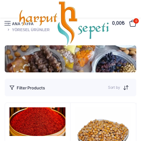
0
0,00
₺
ANA SAYFA
YÖRESEL ÜRÜNLER
HARPUT SEPETİ
Sort by
Filter Products