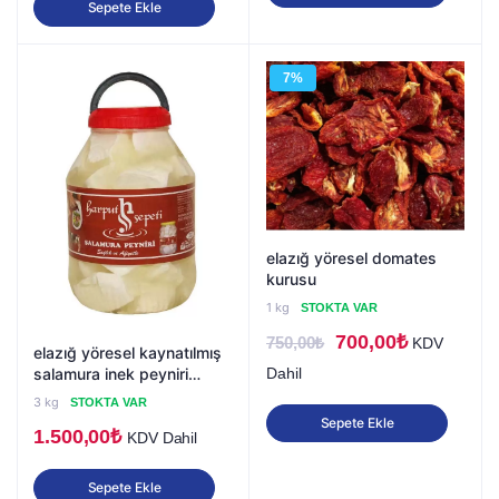
Sepete Ekle
7%
elazığ yöresel domates
kurusu
1 kg
STOKTA VAR
Orijinal
Şu
700,00
₺
750,00
₺
KDV
elazığ yöresel kaynatılmış
fiyat:
andaki
Dahil
salamura inek peyniri
harput sepeti
750,00₺.
fiyat:
3 kg
STOKTA VAR
Sepete Ekle
700,00₺.
1.500,00
₺
KDV Dahil
Sepete Ekle