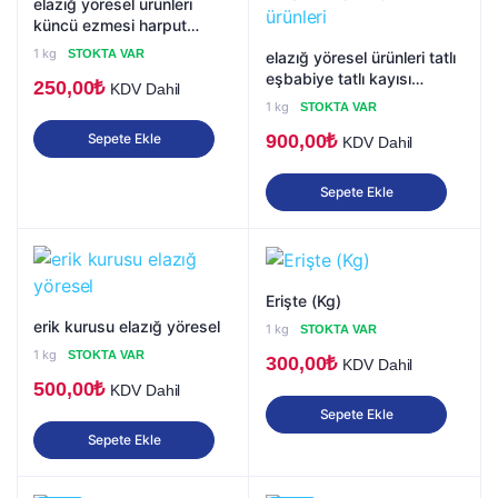
elazığ yöresel ürünleri
küncü ezmesi harput
sepeti
1 kg
STOKTA VAR
elazığ yöresel ürünleri tatlı
eşbabiye tatlı kayısı
250,00
₺
KDV Dahil
kurusu harput sepeti
1 kg
STOKTA VAR
yöresel ürünleri
Sepete Ekle
900,00
₺
KDV Dahil
Sepete Ekle
Erişte (Kg)
erik kurusu elazığ yöresel
1 kg
STOKTA VAR
1 kg
STOKTA VAR
300,00
₺
KDV Dahil
500,00
₺
KDV Dahil
Sepete Ekle
Sepete Ekle