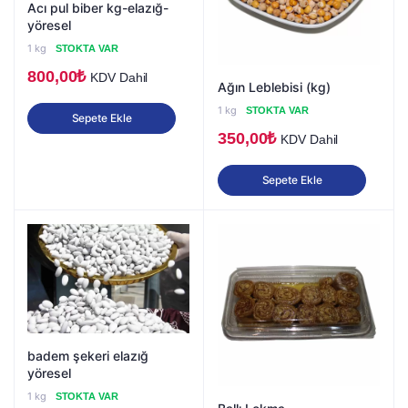
Acı pul biber kg-elazığ-
yöresel
1 kg
STOKTA VAR
800,00
₺
KDV Dahil
Ağın Leblebisi (kg)
1 kg
STOKTA VAR
Sepete Ekle
350,00
₺
KDV Dahil
Sepete Ekle
badem şekeri elazığ
yöresel
1 kg
STOKTA VAR