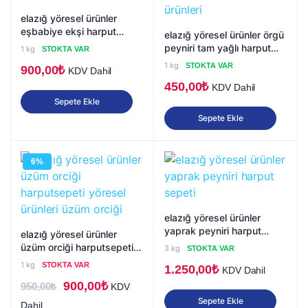
elazığ yöresel ürünler
eşbabiye ekşi harput
elazığ yöresel ürünler örgü
sepeti yöresel ürünleri
peyniri tam yağlı harput
1 kg
STOKTA VAR
sepeti yöresel ürünleri
1 kg
STOKTA VAR
900,00
₺
KDV Dahil
450,00
₺
KDV Dahil
Sepete Ekle
Sepete Ekle
6%
elazığ yöresel ürünler
yaprak peyniri harput
elazığ yöresel ürünler
sepeti
üzüm orciği harputsepeti
3 kg
STOKTA VAR
yöresel ürünleri üzüm
1 kg
STOKTA VAR
1.250,00
₺
KDV Dahil
orciği
Orijinal
Şu
900,00
₺
950,00
₺
KDV
Sepete Ekle
fiyat:
andaki
Dahil