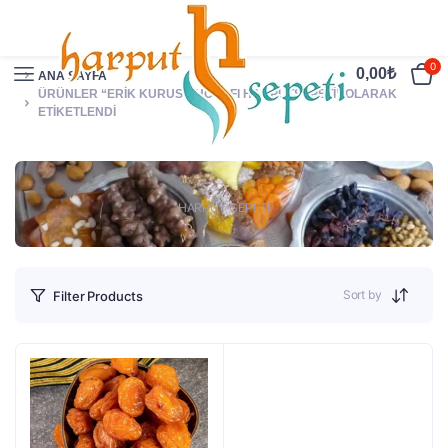
0
0,00
₺
ANA SAYFA
ÜRÜNLER “ERIK KURUSU HOŞAFI HARPUTSEPETI” OLARAK
ETIKETLENDI
HARPUT SEPETİ
Sort by
Filter Products