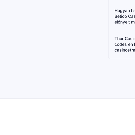
Hogyan ha
Betico Cas
előnyeit 
Thor Casi
codes en h
casinostra