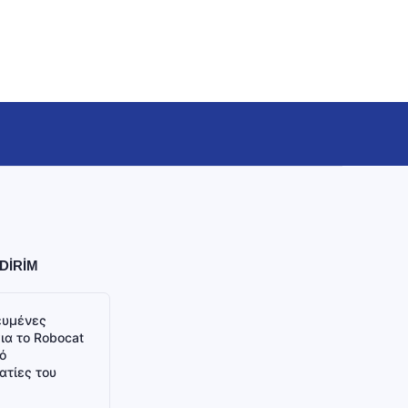
DİRİM
ευμένες
για το Robocat
ό
ατίες του