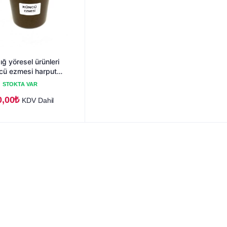
ığ yöresel ürünleri
cü ezmesi harput
eti
STOKTA VAR
0,00
₺
KDV Dahil