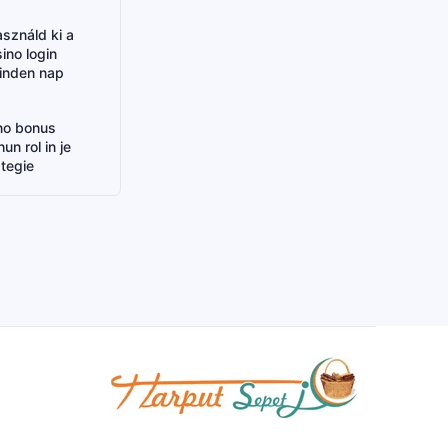
sználd ki a
ino login
minden nap
no bonus
un rol in je
tegie