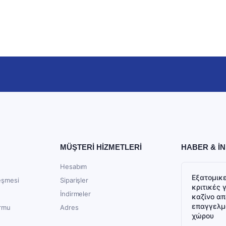
MÜŞTERİ HİZMETLERİ
HABER & İN
Hesabım
Εξατομικ
eşmesi
Siparişler
κριτικές 
İndirmeler
καζίνο απ
επαγγελμ
ormu
Adres
χώρου