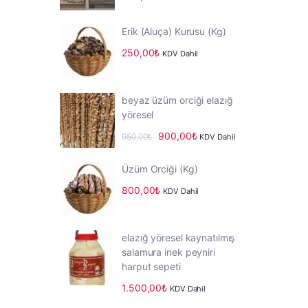
5.00
oy aldı
Erik (Aluça) Kurusu (Kg)
250,00
₺
KDV Dahil
beyaz üzüm orciği elazığ
yöresel
Orijinal
Şu
900,00
₺
950,00
₺
KDV Dahil
fiyat:
andaki
950,00₺.
fiyat:
Üzüm Orciği (Kg)
900,00₺.
800,00
₺
KDV Dahil
elazığ yöresel kaynatılmış
salamura inek peyniri
harput sepeti
1.500,00
₺
KDV Dahil