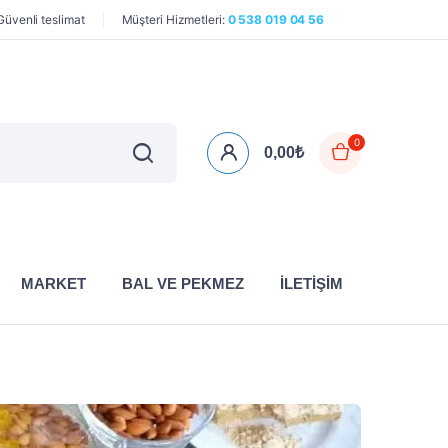
üvenli teslimat
Müşteri Hizmetleri:
0 538 019 04 56
0
0,00
₺
MARKET
BAL VE PEKMEZ
İLETIŞIM