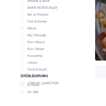
Baharat & Aktar
BAKIR HEDİYELİKLER
Bal ve Pekmez
Fırın & Ekmek
Kahve
Köy Tereyağı
Kuru Meyve
Kuru Sebze
Kuruyemiş
Lokum
Orcik & Pestil
ÜRÜN DURUMU
Peynir
YÖRESEL ŞARKÜTERİ
In Stock
On Sale