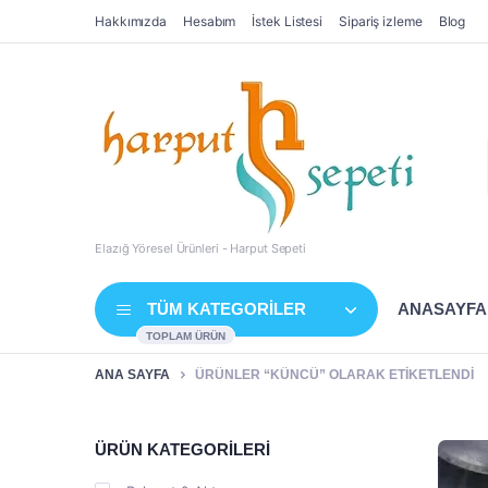
Hakkımızda
Hesabım
İstek Listesi
Sipariş izleme
Blog
Elazığ Yöresel Ürünleri - Harput Sepeti
TÜM KATEGORİLER
ANASAYFA
TOPLAM ÜRÜN
ANA SAYFA
ÜRÜNLER “KÜNCÜ” OLARAK ETIKETLENDI
ÜRÜN KATEGORİLERİ