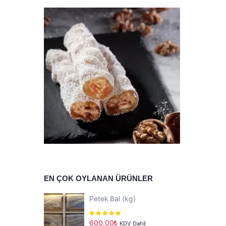
EN ÇOK OYLANAN ÜRÜNLER
Petek Bal (kg)
5
üzerinden
600,00
₺
KDV Dahil