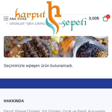
0
0,00
₺
ANA SAYFA
ÜRÜNLER “ŞIRA ÇIRPILIR” OLARAK ETIKETLENDI
HARPUT SEPETİ
Seçiminizle eşleşen ürün bulunamadı.
HAKKINDA
Elazığ Yöresel Ürünleri, Süt Ürünleri, Orcik ve Pestil, Kuruyemiş,