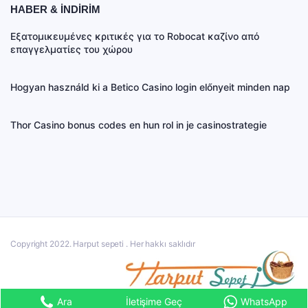
HABER & İNDİRİM
Εξατομικευμένες κριτικές για το Robocat καζίνο από
επαγγελματίες του χώρου
Hogyan használd ki a Betico Casino login előnyeit minden nap
Thor Casino bonus codes en hun rol in je casinostrategie
Copyright 2022. Harput sepeti . Her hakkı saklıdır
Ara
İletişime Geç
WhatsApp