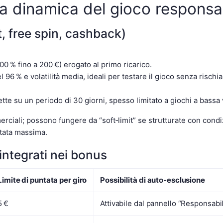
lla dinamica del gioco responsa
t, free spin, cashback)
00 % fino a 200 €) erogato al primo ricarico.
l 96 % e volatilità media, ideali per testare il gioco senza rischi
te su un periodo di 30 giorni, spesso limitato a giochi a bassa vo
ciali; possono fungere da “soft‑limit” se strutturate con condiz
ntata massima.
 integrati nei bonus
Limite di puntata per giro
Possibilità di auto‑esclusione
5 €
Attivabile dal pannello “Responsabil