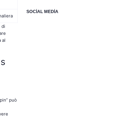
SOCIAL MEDIA
naliera
 di
vare
 al
us
spin” può
vere