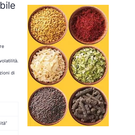
bile
are
latilità.
ioni di
ità”