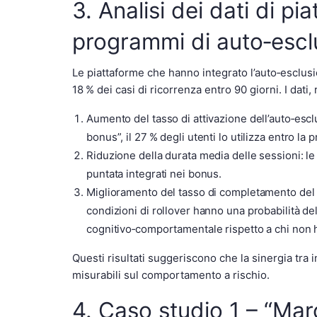
3. Analisi dei dati di p
programmi di auto‑esclu
Le piattaforme che hanno integrato l’auto‑esclu
18 % dei casi di ricorrenza entro 90 giorni. I dati,
Aumento del tasso di attivazione dell’auto‑escl
bonus”, il 27 % degli utenti lo utilizza entro la 
Riduzione della durata media delle sessioni: le 
puntata integrati nei bonus.
Miglioramento del tasso di completamento del 
condizioni di rollover hanno una probabilità d
cognitivo‑comportamentale rispetto a chi non 
Questi risultati suggeriscono che la sinergia tra i
misurabili sul comportamento a rischio.
4. Caso studio 1 – “Mar