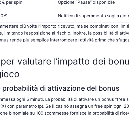
2 € per spin
Opzione “Pause” disponibile
10 €
Notifica di superamento soglia gior
ommettere più volte l’importo ricevuto, ma se combinati con limiti
 limitando l’esposizione al rischio. Inoltre, la possibilità di atti
onus rende più semplice interrompere l’attività prima che sfugga
i per valutare l’impatto dei bon
gioco
e probabilità di attivazione del bonus
essa ogni 5 minuti. La probabilità di attivare un bonus “free 
(X) con parametro (p). Se il casinò assegna un free spin ogni 20
zione binomiale su 100 scommesse fornisce la probabilità di rice