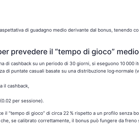
’aspettativa di guadagno medio derivante dal bonus, tenendo co
er prevedere il “tempo di gioco” medio
ma di cashback su un periodo di 30 giorni, si eseguono 10 000 it
 di puntate casuali basate su una distribuzione log‑normale (vo
va il cashback,
 (0.02 per sessione).
uce il “tempo di gioco” di circa 22 % rispetto a un profilo senza b
che, se calibrato correttamente, il bonus può fungere da freno s