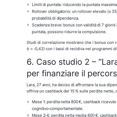
Limiti di puntata: riducendo la puntata massima p
Rollover obbligatorio: un rollover elevato (≥ 3
probabilità di dipendenza.
Scadenza breve: bonus con validità di 7 giorni 
puntata, possono ridurre la compulsione.
Studi di correlazione mostrano che i bonus con ro
(r = ‑0,42) con i tassi di recidiva nei programmi d
6. Caso studio 2 – “Lar
per finanziare il percor
Lara, 27 anni, ha deciso di affrontare la sua dip
offriva un cashback del 15 % sulle perdite nette, c
Mese 1: perdita netta 800 €, cashback ricevuto
cognitivo‑comportamentale.
Mese 2‑4: perdita netta media 600 €, cashback me